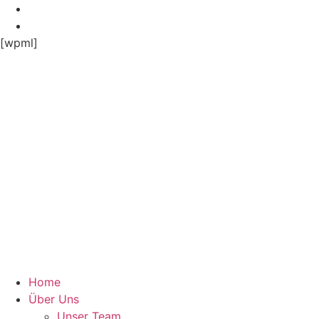
Zum
Inhalt
springen
[wpml]
Home
Über Uns
Unser Team