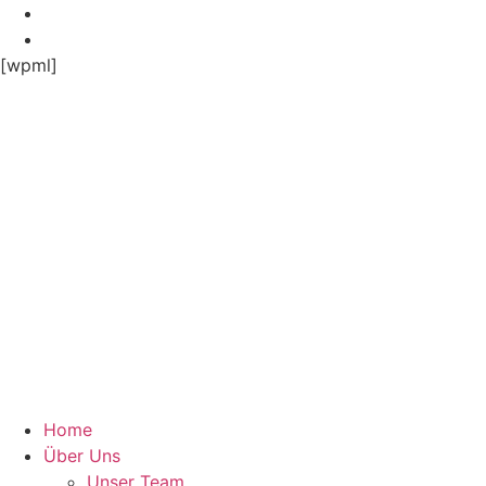
Zum
Inhalt
springen
[wpml]
Home
Über Uns
Unser Team